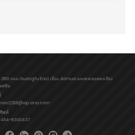
ี่ 380 ถนน Guangfu East เมือง Jiamusi มณฑลเฮยหลงเจียง
ทศจีน
์
mao2258@vip.sina.com
ัพท์
-454-8300437