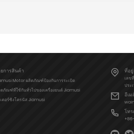
ยการสินค้า
ที่อยู่
เลขท
amusi Motor ผลิตภัณฑ์ป้องกันการระเบิด
ประเ
ิตภัณฑ์ที่ใช้กันทั่วไปของเครื่องยนต์ Jiamusi
อีเมล
เตอร์ซิงโครนัส Jiamusi
wai
โทรศ
+86