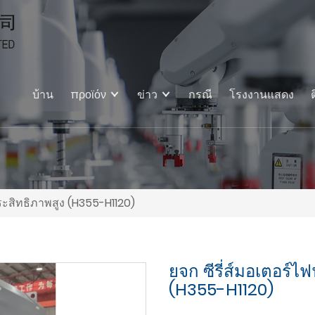
บ้าน
προϊόν
ข่าว
กรณี
โรงงานแสดง
ระสิทธิภาพสูง (H355-H1120)
ยจก ซีรี่ส์มอเตอร์
(H355-H1120)