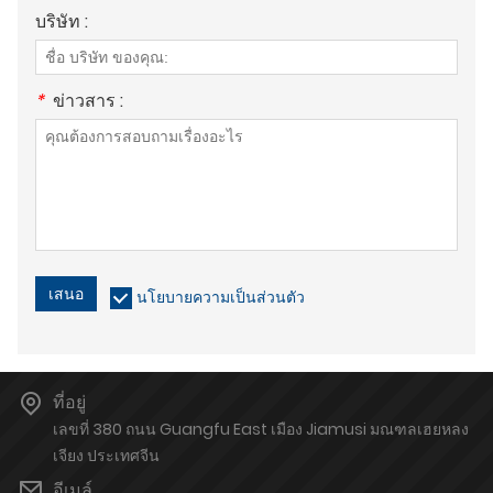
บริษัท :
*
ข่าวสาร :
เสนอ
นโยบายความเป็นส่วนตัว
ที่อยู่
เลขที่ 380 ถนน Guangfu East เมือง Jiamusi มณฑลเฮยหลง
เจียง ประเทศจีน
อีเมล์