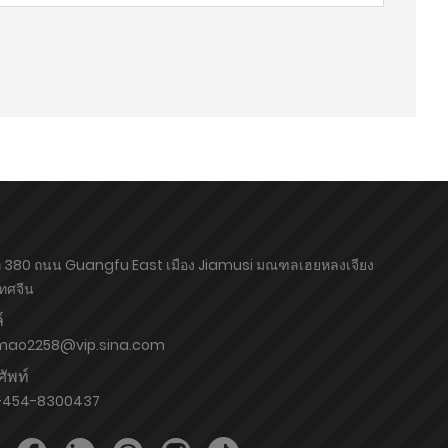
ี่ 380 ถนน Guangfu East เมือง Jiamusi มณฑลเฮยหลงเจียง
ทศจีน
์
mao2258@vip.sina.com
ัพท์
-454-8300437