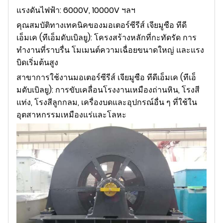
แรงดันไฟฟ้า: 6000V, 10000V ฯลฯ
คุณสมบัติทางเทคนิคของมอเตอร์ซีรีส์ เจียมูซือ ทีดี
เอ็มเค (ทีเอ็มดับเบิลยู): โครงสร้างหลักที่กะทัดรัด การ
ทำงานที่ราบรื่น โมเมนต์ความเฉื่อยขนาดใหญ่ และแรง
บิดเริ่มต้นสูง
สาขาการใช้งานมอเตอร์ซีรีส์ เจียมูซือ ทีดีเอ็มเค (ทีเอ็
มดับเบิลยู): การขับเคลื่อนโรงงานเหมืองถ่านหิน, โรงสี
แท่ง, โรงสีลูกกลม, เครื่องบดและอุปกรณ์อื่น ๆ ที่ใช้ใน
อุตสาหกรรมเหมืองแร่และโลหะ