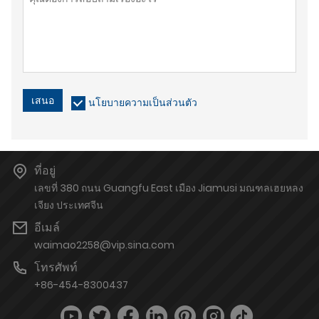
เสนอ
นโยบายความเป็นส่วนตัว
ที่อยู่
เลขที่ 380 ถนน Guangfu East เมือง Jiamusi มณฑลเฮยหลง
เจียง ประเทศจีน
อีเมล์
waimao2258@vip.sina.com
โทรศัพท์
+86-454-8300437